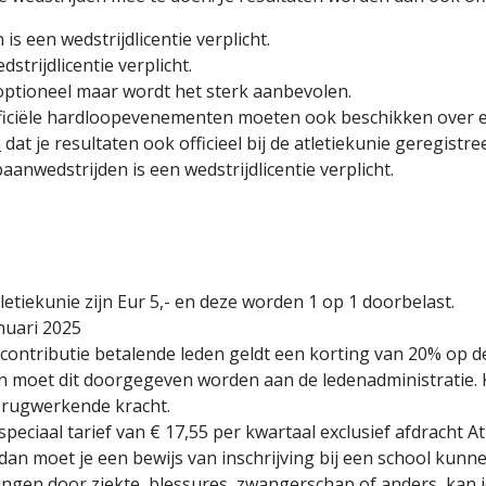
s een wedstrijdlicentie verplicht.
strijdlicentie verplicht.
optioneel maar wordt het sterk aanbevolen.
ficiële hardloopevenementen moeten ook beschikken over een 
n
dat je resultaten ook officieel bij de atletiekunie geregistr
nwedstrijden is een wedstrijdlicentie verplicht.
letiekunie zijn Eur 5,- en deze worden 1 op 1 doorbelast.
anuari 2025
contributie betalende leden geldt een korting van 20% op de
dan moet dit doorgegeven worden aan de ledenadministratie
terugwerkende kracht.
ciaal tarief van € 17,55 per kwartaal exclusief afdracht Atle
dan moet je een bewijs van inschrijving bij een school kunn
ingen door ziekte, blessures, zwangerschap of anders, kan j