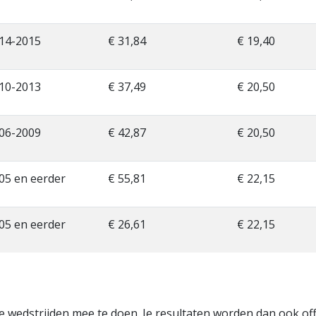
14-2015
€ 31,84
€ 19,40
10-2013
€ 37,49
€ 20,50
06-2009
€ 42,87
€ 20,50
05 en eerder
€ 55,81
€ 22,15
05 en eerder
€ 26,61
€ 22,15
ële wedstrijden mee te doen. Je resultaten worden dan ook off