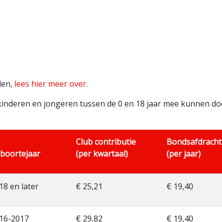
len,
lees hier meer over.
 kinderen en jongeren tussen de 0 en 18 jaar mee kunnen doe
Club contributie
Bondsafdracht
boortejaar
(per kwartaal)
(per jaar)
18 en later
€ 25,21
€ 19,40
16-2017
€ 29,82
€ 19,40