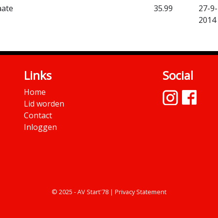
aate
35.99
27-9-
2014
Links
Social
Home
Lid worden
Contact
Inloggen
© 2025 - AV Start'78 |
Privacy Statement