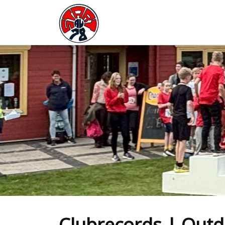
AV Start '78
Clubrecords | Outd