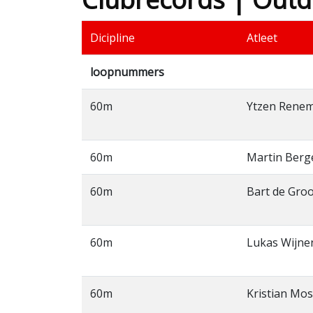
Dicipline
Atleet
loopnummers
60m
Ytzen Rene
60m
Martin Berg
60m
Bart de Gro
60m
Lukas Wijne
60m
Kristian Mos