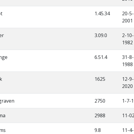
ot
1.45.34
20-5-
2001
er
3.09.0
2-10-
1982
ange
6.51.4
31-8-
1988
k
1625
12-9-
2020
graven
2750
1-7-
tma
2988
11-0
ms
9.8
11-4-