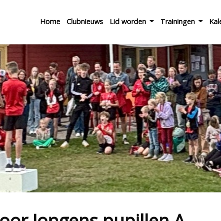
Home
Clubnieuws
Lid worden
Trainingen
Kal
oor Jongens pupillen A