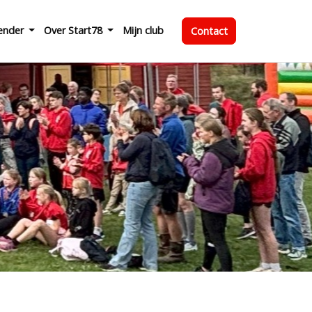
ender
Over Start78
Mijn club
Contact