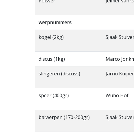
Polsver
Jelmer van G
werpnummers
kogel (2kg)
Sjaak Stuive
discus (1kg)
Marco Jonk
slingeren (discuss)
Jarno Kuiper
speer (400gr)
Wubo Hof
balwerpen (170-200gr)
Sjaak Stuive