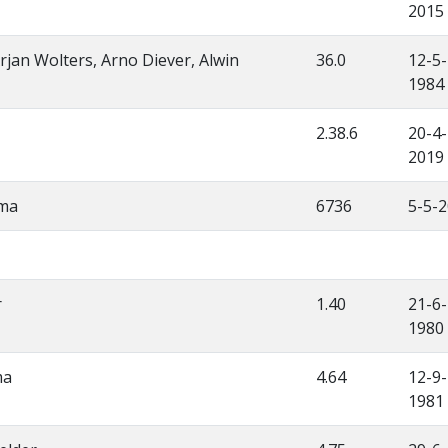
2015
jan Wolters, Arno Diever, Alwin
36.0
12-5-
1984
2.38.6
20-4-
2019
tma
6736
5-5-
r
1.40
21-6-
1980
ma
4.64
12-9-
1981