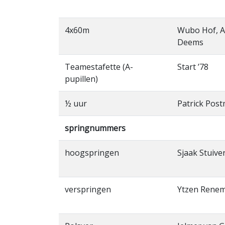
4x60m
Wubo Hof, Ar
Deems
Teamestafette (A-
Start ’78
pupillen)
½ uur
Patrick Pos
springnummers
hoogspringen
Sjaak Stuive
verspringen
Ytzen Rene