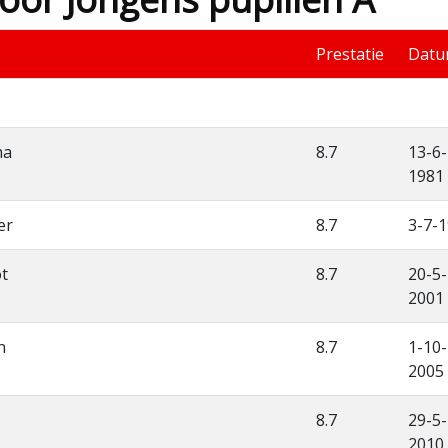
Prestatie
Dat
ma
8.7
13-6-
1981
er
8.7
3-7-
ot
8.7
20-5-
2001
n
8.7
1-10-
2005
8.7
29-5-
2010