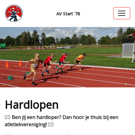
AV Start '78
Hardlopen
🏃‍♂️
Ben jij een hardloper? Dan hoor je thuis bij een
atletiekvereniging!
🏃‍♀️