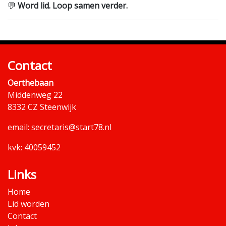
💬
Word lid. Loop samen verder.
Contact
Oerthebaan
Middenweg 22
8332 CZ Steenwijk
email:
secretaris@start78.nl
kvk: 40059452
Links
Home
Lid worden
Contact